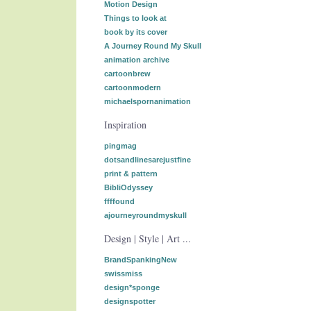
Motion Design
Things to look at
book by its cover
A Journey Round My Skull
animation archive
cartoonbrew
cartoonmodern
michaelspornanimation
Inspiration
pingmag
dotsandlinesarejustfine
print & pattern
BibliOdyssey
ffffound
ajourneyroundmyskull
Design | Style | Art ...
BrandSpankingNew
swissmiss
design*sponge
designspotter