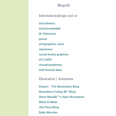
Blogroll
Informationsdesign und so
infosthetics
intuity.medialab
IA Television
guuui
infographics news
signarena
social media graphics
UX CafÃ©
visualcomplexity
well formed data
Illustration | Animation
Drawn! - The Illustration Blog
Illustration Friday â€“ Blog
Steve Mackâ€™s Spot Illustration
Ward-O-Matic
Jim Flora Blog
Daily Monster