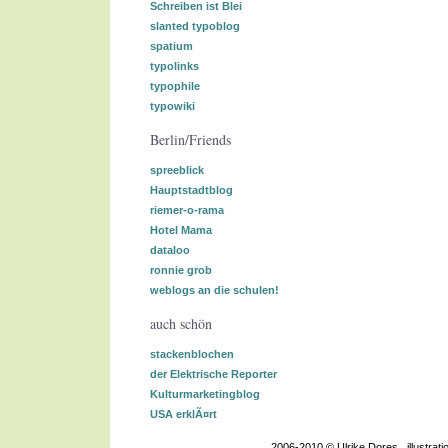
Schreiben ist Blei
slanted typoblog
spatium
typolinks
typophile
typowiki
Berlin/Friends
spreeblick
Hauptstadtblog
riemer-o-rama
Hotel Mama
dataloo
ronnie grob
weblogs an die schulen!
auch schön
stackenblochen
der Elektrische Reporter
Kulturmarketingblog
USA erklÃ¤rt
2006-2010 © Ulrike Dores . illustra