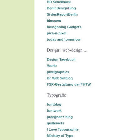
HD Schellnack
BerlinDesignBlog
StylesReportBerlin
bloesem
boingboing Gadgets
pica-n-pixel
today and tomorrow
Design | web-design ...
Design Tagebuch
Veerle
pixelgraphics
Dr. Web Weblog
FSR-Gestaltung der FHTW
Typografie
fontblog
fontwerk
praegnanz blog
guillemets
I Love Typographie
Ministry of Type