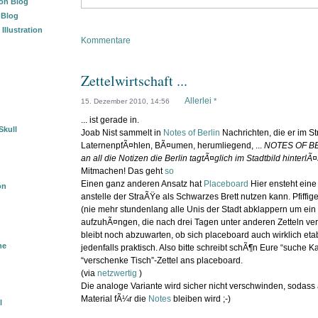
ion Blog
“ Blog
llustration
Kommentare
Zettelwirtschaft ...
Allerlei
*
15. Dezember 2010, 14:56
... ist gerade in.
Skull
Joab Nist sammelt in
Notes of Berlin
Nachrichten, die er im S
LaternenpfÃ¤hlen, BÃ¤umen, herumliegend, ...
NOTES OF BE
an all die Notizen die Berlin tagtÃ¤glich im Stadtbild hinterlÃ¤
Mitmachen! Das geht
so
Einen ganz anderen Ansatz hat
Placeboard
Hier ensteht eine
on
anstelle der StraÃŸe als Schwarzes Brett nutzen kann. Pfiffig
(nie mehr stundenlang alle Unis der Stadt abklappern um ein 
aufzuhÃ¤ngen, die nach drei Tagen unter anderen Zetteln ve
bleibt noch abzuwarten, ob sich placeboard auch wirklich etab
ne
jedenfalls praktisch. Also bitte schreibt schÃ¶n Eure “suche Ka
“verschenke Tisch”-Zettel ans placeboard.
(via
netzwertig
)
Die analoge Variante wird sicher nicht verschwinden, sodas
Material fÃ¼r die
Notes
bleiben wird ;-)
l