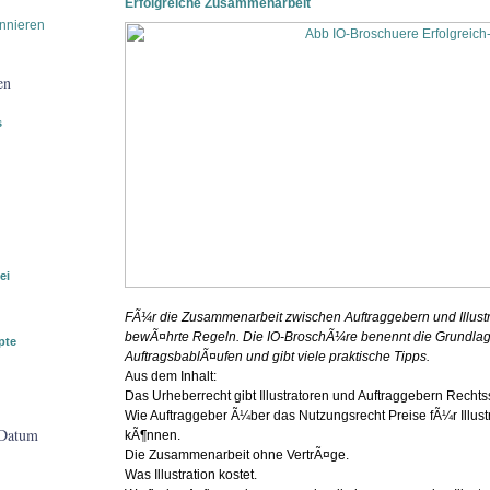
Erfolgreiche Zusammenarbeit
nnieren
en
s
ei
FÃ¼r die Zusammenarbeit zwischen Auftraggebern und Illustr
bewÃ¤hrte Regeln. Die IO-BroschÃ¼re benennt die Grundla
pte
AuftragsbablÃ¤ufen und gibt viele praktische Tipps.
Aus dem Inhalt:
Das Urheberrecht gibt Illustratoren und Auftraggebern Rechtss
Wie Auftraggeber Ã¼ber das Nutzungsrecht Preise fÃ¼r Illustr
 Datum
kÃ¶nnen.
Die Zusammenarbeit ohne VertrÃ¤ge.
Was Illustration kostet.