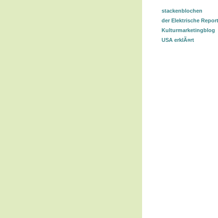
stackenblochen
der Elektrische Repor
Kulturmarketingblog
USA erklÃ¤rt