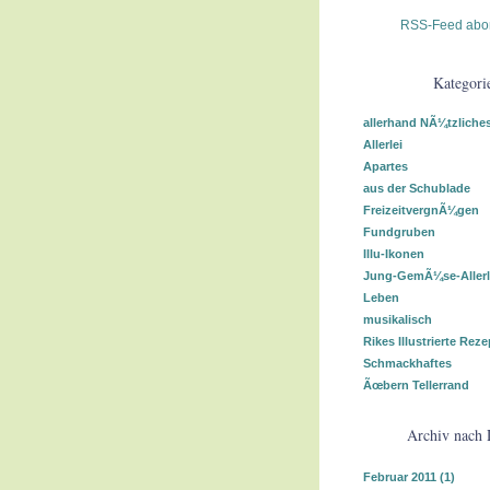
RSS-Feed abo
Kategori
allerhand NÃ¼tzliche
Allerlei
Apartes
aus der Schublade
FreizeitvergnÃ¼gen
Fundgruben
Illu-Ikonen
Jung-GemÃ¼se-Allerl
Leben
musikalisch
Rikes Illustrierte Reze
Schmackhaftes
Ãœbern Tellerrand
Archiv nach
Februar 2011
(1)