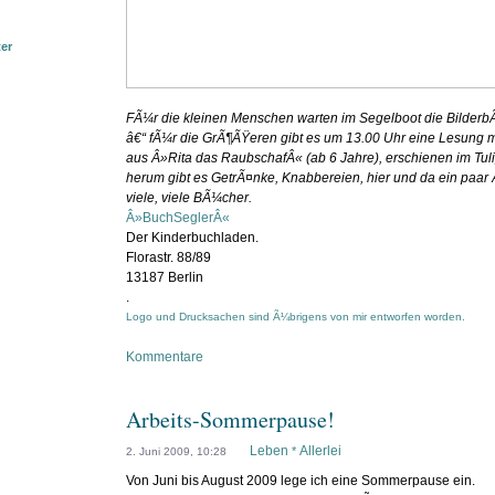
ter
FÃ¼r die kleinen Menschen warten im Segelboot die Bilder
â€“ fÃ¼r die GrÃ¶ÃŸeren gibt es um 13.00 Uhr eine Lesung mit 
aus Â»Rita das RaubschafÂ« (ab 6 Jahre), erschienen im Tul
herum gibt es GetrÃ¤nke, Knabbereien, hier und da ein paa
viele, viele BÃ¼cher.
Â»BuchSeglerÂ«
Der Kinderbuchladen.
Florastr. 88/89
13187 Berlin
.
Logo und Drucksachen sind Ã¼brigens von mir entworfen worden.
Kommentare
Arbeits-Sommerpause!
Leben
Allerlei
*
2. Juni 2009, 10:28
Von Juni bis August 2009 lege ich eine Sommerpause ein.