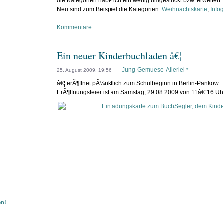
die Kategorien habe ich ein wenig umgestrickt bzw. erweitert.
Neu sind zum Beispiel die Kategorien:
Weihnachtskarte
,
Infog
Kommentare
Ein neuer Kinderbuchladen â€¦
Jung-Gemuese-Allerlei
*
25. August 2009, 19:56
â€¦ erÃ¶ffnet pÃ¼nktlich zum Schulbeginn in Berlin-Pankow.
ErÃ¶ffnungsfeier ist am Samstag, 29.08.2009 von 11â€“16 Uhr
en!