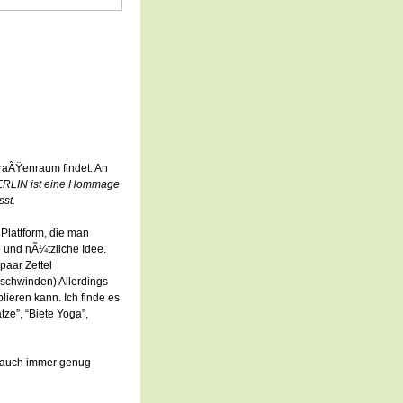
traÃŸenraum findet. An
RLIN ist eine Hommage
sst.
 Plattform, die man
e und nÃ¼tzliche Idee.
paar Zettel
rschwinden) Allerdings
lieren kann. Ich finde es
tze”, “Biete Yoga”,
s auch immer genug