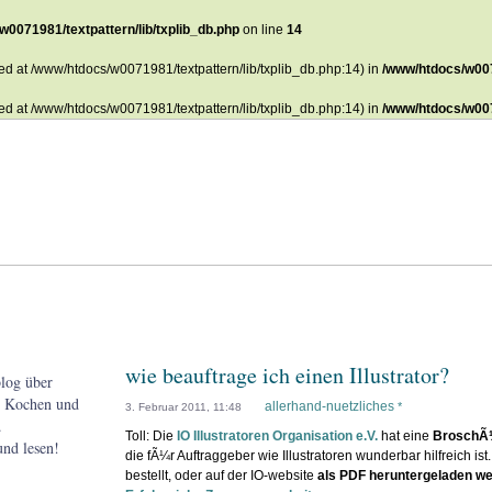
w0071981/textpattern/lib/txplib_db.php
on line
14
ted at /www/htdocs/w0071981/textpattern/lib/txplib_db.php:14) in
/www/htdocs/w007
ted at /www/htdocs/w0071981/textpattern/lib/txplib_db.php:14) in
/www/htdocs/w007
wie beauftrage ich einen Illustrator?
log über
n, Kochen und
allerhand-nuetzliches
*
3. Februar 2011, 11:48
.
Toll: Die
IO Illustratoren Organisation e.V.
hat eine
BroschÃ
nd lesen!
die fÃ¼r Auftraggeber wie Illustratoren wunderbar hilfreich ist
bestellt, oder auf der IO-website
als PDF heruntergeladen w