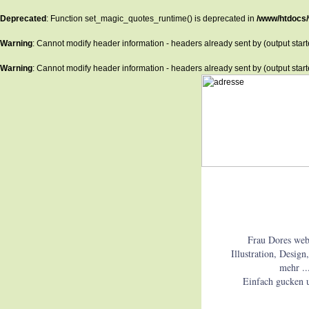
Deprecated
: Function set_magic_quotes_runtime() is deprecated in
/www/htdocs/
Warning
: Cannot modify header information - headers already sent by (output star
Warning
: Cannot modify header information - headers already sent by (output star
Frau Dores web
Illustration, Desig
mehr ..
Einfach gucken u