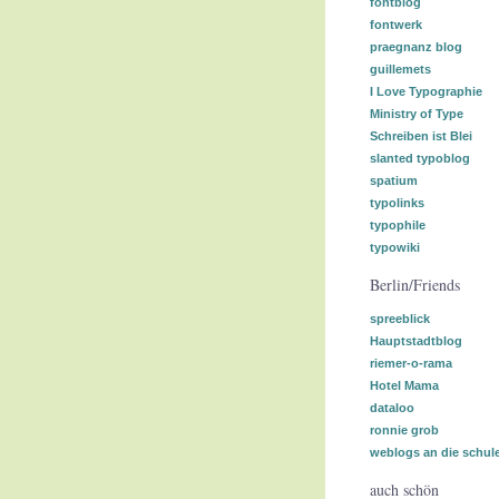
fontblog
fontwerk
praegnanz blog
guillemets
I Love Typographie
Ministry of Type
Schreiben ist Blei
slanted typoblog
spatium
typolinks
typophile
typowiki
Berlin/Friends
spreeblick
Hauptstadtblog
riemer-o-rama
Hotel Mama
dataloo
ronnie grob
weblogs an die schul
auch schön