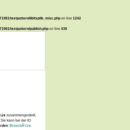
1981/textpattern/lib/txplib_misc.php
on line
1242
1981/textpattern/publish.php
on line
439
¼re
zusammengestellt,
. Sie kann bei der IO
erden
:
BroschÃ¼re