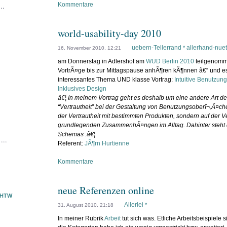
..
Kommentare
world-usability-day 2010
uebern-Tellerrand
allerhand-nuet
*
16. November 2010, 12:21
am Donnerstag in Adlershof am
WUD Berlin 2010
teilgenomm
VortrÃ¤ge bis zur Mittagspause anhÃ¶ren kÃ¶nnen â€“ und es
interessantes Thema UND klasse Vortrag:
Intuitive Benutzu
Inklusives Design
â€¦ In meinem Vortrag geht es deshalb um eine andere Art 
“Vertrautheit” bei der Gestaltung von Benutzungsoberï¬‚Ã¤che
der Vertrautheit mit bestimmten Produkten, sondern auf der Ve
grundlegenden ZusammenhÃ¤ngen im Alltag. Dahinter steht 
Schemas .â€¦
...
Referent:
JÃ¶rn Hurtienne
Kommentare
neue Referenzen online
FHTW
Allerlei
*
31. August 2010, 21:18
In meiner Rubrik
Arbeit
tut sich was. Etliche Arbeitsbeispiel