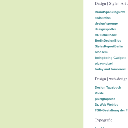
Design | Style | Art .
BrandSpankingNew
swissmiss
design*sponge
designspotter
HD Schellnack
BerlinDesignBlog
StylesReportBerlin
bloesem
boingboing Gadgets
pica-n-pixel
today and tomorrow
Design | web-design 
Design Tagebuch
Veerle
pixelgraphics
Dr. Web Weblog
FSR-Gestaltung der 
Typografie