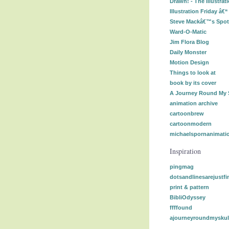
Drawn! - The Illustrat
Illustration Friday â€
Steve Mackâ€™s Spot I
Ward-O-Matic
Jim Flora Blog
Daily Monster
Motion Design
Things to look at
book by its cover
A Journey Round My 
animation archive
cartoonbrew
cartoonmodern
michaelspornanimati
Inspiration
pingmag
dotsandlinesarejustfi
print & pattern
BibliOdyssey
ffffound
ajourneyroundmyskul