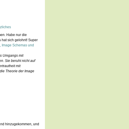
zliches
en. Habe nur die
 hat sich gelohnt! Super
ng, Image Schemas und
des Umgangs mit
n. Sie beruht nicht auf
rtrautheit mit
die Theorie der Image
e sind hinzugekommen, und