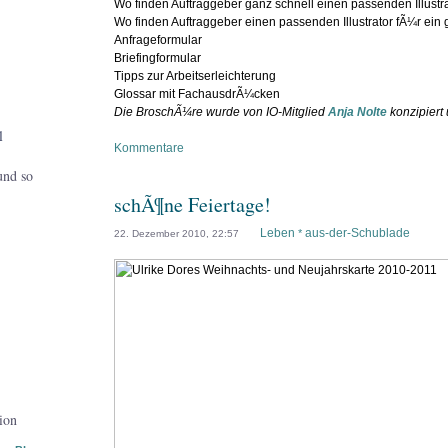
Wo finden Auftraggeber ganz schnell einen passenden Illustr
Wo finden Auftraggeber einen passenden Illustrator fÃ¼r ein
Anfrageformular
Briefingformular
Tipps zur Arbeitserleichterung
Glossar mit FachausdrÃ¼cken
Die BroschÃ¼re wurde von IO-Mitglied
Anja Nolte
konzipiert 
l
Kommentare
und so
schÃ¶ne Feiertage!
Leben
aus-der-Schublade
*
22. Dezember 2010, 22:57
tion