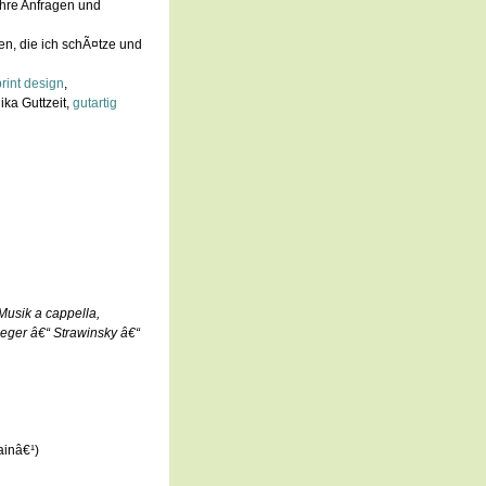
Ihre Anfragen und
en, die ich schÃ¤tze und
rint design
,
ka Guttzeit,
gutartig
Musik a cappella,
eger â€“ Strawinsky â€“
ainâ€¹)