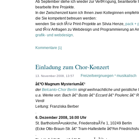
Ab September stehe ich wieder zur VerfÃ¼gung, beantworte 
bearbeite Ihre Projekte.
In der Zwischenzeit kann ich Ihnen zwei Kolleginnen empfehl
die Sie kompetent betreuen werden:
wenden Sie sich fÃ¼r Print-Projekte an Silvia Henze,
pack + p
und fÃ¼r Anfragen zu Webdesign und Programmierung an Ani
grafik- und webdesign
.
Kommentare
[1]
Einladung zum Chor-Konzert
Freizeitvergnuegen
musikalisch
*
13. November 2008, 13:57
â€ºO Magnum Mysteriumâ€¹
der
Belcanto-Chor Berlin
singt weihnachtliche und geistliche 
u.a. Werke von: Bach â€“ Busto â€“ Eccard â€“ Poulenc â€“ R
Verdi
Leitung: Franziska Berber
.
6. Dezember 2008, 16:00 Uhr
St. BartholomÃ¤uskirche, FriedenstraÃŸe 1, 10249 Berlin
(Ecke Otto-Braun-Str. â€“ Tram-Haltestelle â€ºAm Friedrichsh
.