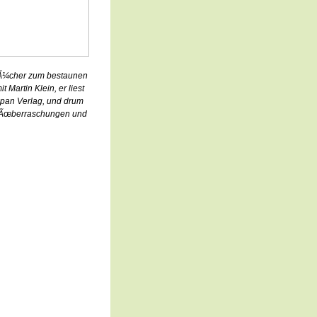
bÃ¼cher zum bestaunen
Martin Klein, er liest
ipan Verlag, und drum
r Ãœberraschungen und