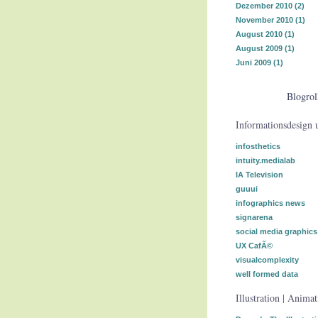
Dezember 2010
(2)
November 2010
(1)
August 2010
(1)
August 2009
(1)
Juni 2009
(1)
Blogrol
Informationsdesign 
infosthetics
intuity.medialab
IA Television
guuui
infographics news
signarena
social media graphics
UX CafÃ©
visualcomplexity
well formed data
Illustration | Anima