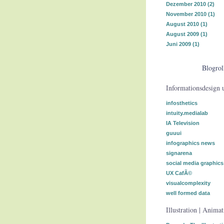
Dezember 2010
(2)
November 2010
(1)
August 2010
(1)
August 2009
(1)
Juni 2009
(1)
Blogrol
Informationsdesign 
infosthetics
intuity.medialab
IA Television
guuui
infographics news
signarena
social media graphics
UX CafÃ©
visualcomplexity
well formed data
Illustration | Anima