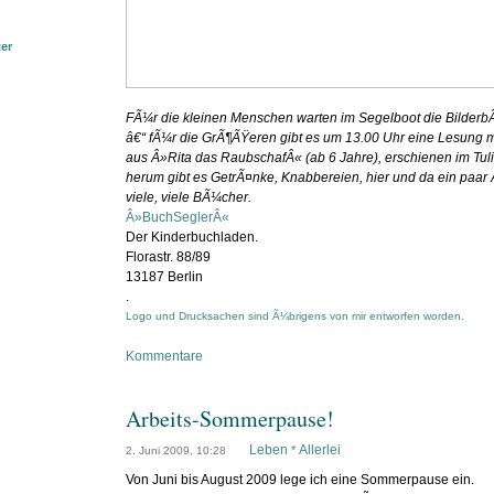
ter
FÃ¼r die kleinen Menschen warten im Segelboot die Bilder
â€“ fÃ¼r die GrÃ¶ÃŸeren gibt es um 13.00 Uhr eine Lesung mit 
aus Â»Rita das RaubschafÂ« (ab 6 Jahre), erschienen im Tul
herum gibt es GetrÃ¤nke, Knabbereien, hier und da ein paa
viele, viele BÃ¼cher.
Â»BuchSeglerÂ«
Der Kinderbuchladen.
Florastr. 88/89
13187 Berlin
.
Logo und Drucksachen sind Ã¼brigens von mir entworfen worden.
Kommentare
Arbeits-Sommerpause!
Leben
Allerlei
*
2. Juni 2009, 10:28
Von Juni bis August 2009 lege ich eine Sommerpause ein.