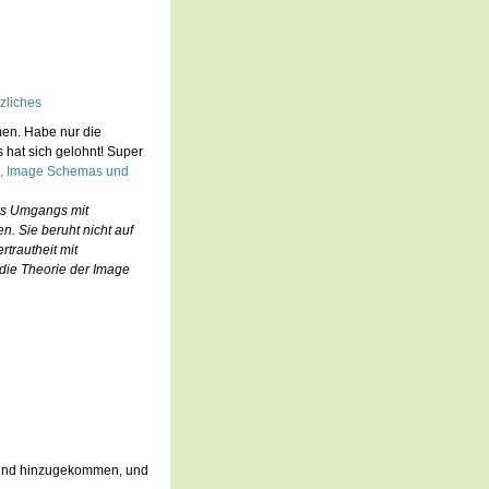
zliches
en. Habe nur die
 hat sich gelohnt! Super
ng, Image Schemas und
des Umgangs mit
n. Sie beruht nicht auf
rtrautheit mit
die Theorie der Image
e sind hinzugekommen, und