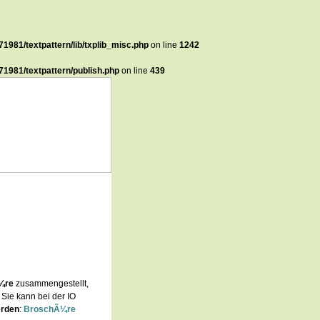
1981/textpattern/lib/txplib_misc.php
on line
1242
1981/textpattern/publish.php
on line
439
¼re
zusammengestellt,
. Sie kann bei der IO
erden
:
BroschÃ¼re