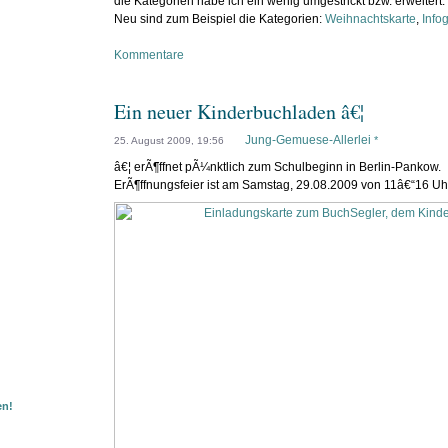
die Kategorien habe ich ein wenig umgestrickt bzw. erweitert.
Neu sind zum Beispiel die Kategorien:
Weihnachtskarte
,
Infog
Kommentare
Ein neuer Kinderbuchladen â€¦
Jung-Gemuese-Allerlei
*
25. August 2009, 19:56
â€¦ erÃ¶ffnet pÃ¼nktlich zum Schulbeginn in Berlin-Pankow.
ErÃ¶ffnungsfeier ist am Samstag, 29.08.2009 von 11â€“16 Uhr
en!