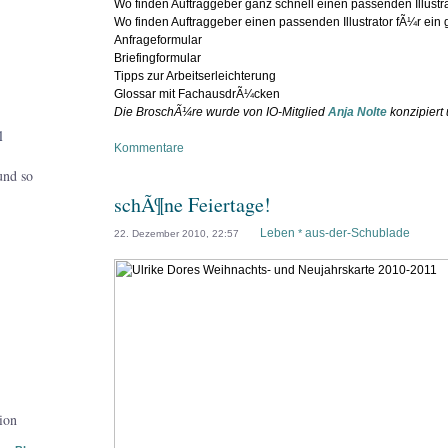
Wo finden Auftraggeber ganz schnell einen passenden Illustr
Wo finden Auftraggeber einen passenden Illustrator fÃ¼r ein
Anfrageformular
Briefingformular
Tipps zur Arbeitserleichterung
Glossar mit FachausdrÃ¼cken
Die BroschÃ¼re wurde von IO-Mitglied
Anja Nolte
konzipiert 
l
Kommentare
und so
schÃ¶ne Feiertage!
Leben
aus-der-Schublade
*
22. Dezember 2010, 22:57
tion