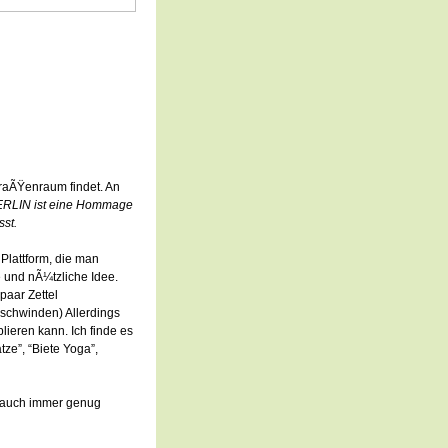
traÃŸenraum findet. An
RLIN ist eine Hommage
sst.
 Plattform, die man
e und nÃ¼tzliche Idee.
paar Zettel
rschwinden) Allerdings
lieren kann. Ich finde es
tze”, “Biete Yoga”,
s auch immer genug