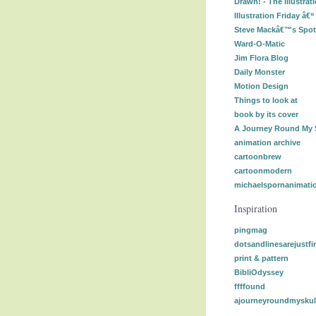
Drawn! - The Illustrat
Illustration Friday â€
Steve Mackâ€™s Spot I
Ward-O-Matic
Jim Flora Blog
Daily Monster
Motion Design
Things to look at
book by its cover
A Journey Round My 
animation archive
cartoonbrew
cartoonmodern
michaelspornanimati
Inspiration
pingmag
dotsandlinesarejustfi
print & pattern
BibliOdyssey
ffffound
ajourneyroundmyskul