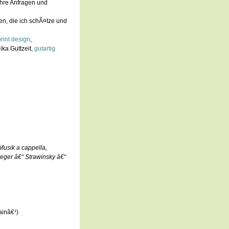
Ihre Anfragen und
en, die ich schÃ¤tze und
rint design
,
ka Guttzeit,
gutartig
Musik a cappella,
eger â€“ Strawinsky â€“
ainâ€¹)