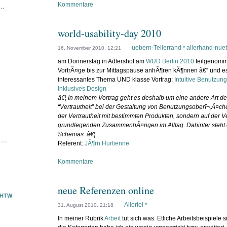
..
Kommentare
world-usability-day 2010
uebern-Tellerrand
allerhand-nuet
*
16. November 2010, 12:21
am Donnerstag in Adlershof am
WUD Berlin 2010
teilgenomm
VortrÃ¤ge bis zur Mittagspause anhÃ¶ren kÃ¶nnen â€“ und es
interessantes Thema UND klasse Vortrag:
Intuitive Benutzu
Inklusives Design
â€¦ In meinem Vortrag geht es deshalb um eine andere Art 
“Vertrautheit” bei der Gestaltung von Benutzungsoberï¬‚Ã¤che
der Vertrautheit mit bestimmten Produkten, sondern auf der Ve
grundlegenden ZusammenhÃ¤ngen im Alltag. Dahinter steht 
Schemas .â€¦
...
Referent:
JÃ¶rn Hurtienne
Kommentare
neue Referenzen online
FHTW
Allerlei
*
31. August 2010, 21:18
In meiner Rubrik
Arbeit
tut sich was. Etliche Arbeitsbeispiel