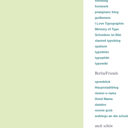
fontblog
fontwerk
praegnanz blog
guillemets
I Love Typographie
Ministry of Type
Schreiben ist Blei
slanted typoblog
spatium
typolinks
typophile
typowiki
Berlin/Friends
spreeblick
Hauptstadtblog
riemer-o-rama
Hotel Mama
dataloo
ronnie grob
weblogs an die schul
auch schön