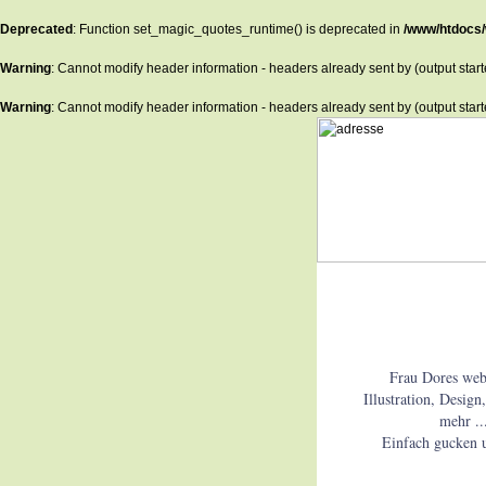
Deprecated
: Function set_magic_quotes_runtime() is deprecated in
/www/htdocs/
Warning
: Cannot modify header information - headers already sent by (output star
Warning
: Cannot modify header information - headers already sent by (output star
Frau Dores web
Illustration, Desig
mehr ..
Einfach gucken u