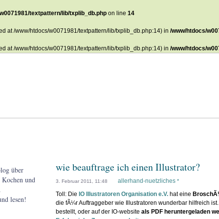
w0071981/textpattern/lib/txplib_db.php
on line
14
ted at /www/htdocs/w0071981/textpattern/lib/txplib_db.php:14) in
/www/htdocs/w007
ted at /www/htdocs/w0071981/textpattern/lib/txplib_db.php:14) in
/www/htdocs/w007
wie beauftrage ich einen Illustrator?
log über
n, Kochen und
allerhand-nuetzliches
*
3. Februar 2011, 11:48
.
Toll: Die
IO Illustratoren Organisation e.V.
hat eine
BroschÃ
nd lesen!
die fÃ¼r Auftraggeber wie Illustratoren wunderbar hilfreich ist
bestellt, oder auf der IO-website
als PDF heruntergeladen w