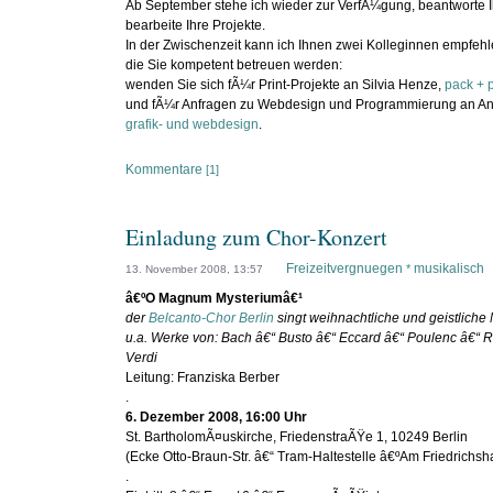
Ab September stehe ich wieder zur VerfÃ¼gung, beantworte 
bearbeite Ihre Projekte.
In der Zwischenzeit kann ich Ihnen zwei Kolleginnen empfehl
die Sie kompetent betreuen werden:
wenden Sie sich fÃ¼r Print-Projekte an Silvia Henze,
pack + p
und fÃ¼r Anfragen zu Webdesign und Programmierung an Ani
grafik- und webdesign
.
Kommentare
[1]
Einladung zum Chor-Konzert
Freizeitvergnuegen
musikalisch
*
13. November 2008, 13:57
â€ºO Magnum Mysteriumâ€¹
der
Belcanto-Chor Berlin
singt weihnachtliche und geistliche 
u.a. Werke von: Bach â€“ Busto â€“ Eccard â€“ Poulenc â€“ R
Verdi
Leitung: Franziska Berber
.
6. Dezember 2008, 16:00 Uhr
St. BartholomÃ¤uskirche, FriedenstraÃŸe 1, 10249 Berlin
(Ecke Otto-Braun-Str. â€“ Tram-Haltestelle â€ºAm Friedrichsh
.