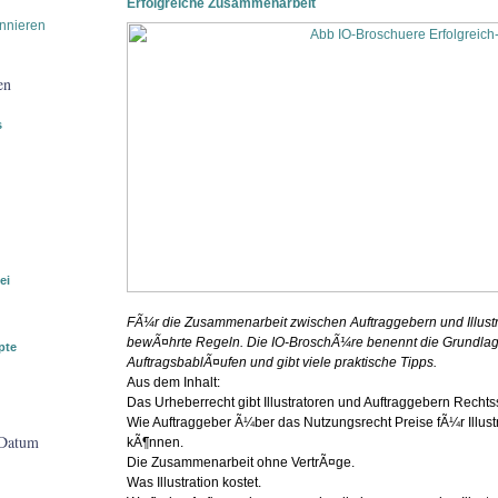
Erfolgreiche Zusammenarbeit
nnieren
en
s
ei
FÃ¼r die Zusammenarbeit zwischen Auftraggebern und Illustr
bewÃ¤hrte Regeln. Die IO-BroschÃ¼re benennt die Grundla
pte
AuftragsbablÃ¤ufen und gibt viele praktische Tipps.
Aus dem Inhalt:
Das Urheberrecht gibt Illustratoren und Auftraggebern Rechtss
Wie Auftraggeber Ã¼ber das Nutzungsrecht Preise fÃ¼r Illustr
 Datum
kÃ¶nnen.
Die Zusammenarbeit ohne VertrÃ¤ge.
Was Illustration kostet.