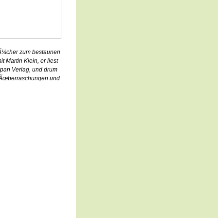
bÃ¼cher zum bestaunen
Martin Klein, er liest
ipan Verlag, und drum
r Ãœberraschungen und