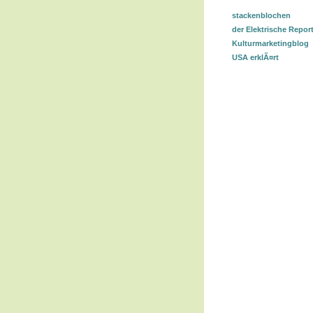
stackenblochen
der Elektrische Repor
Kulturmarketingblog
USA erklÃ¤rt