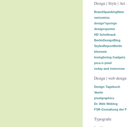
Design | Style | Art .
BrandSpankingNew
swissmiss
design*sponge
designspotter
HD Schellnack
BerlinDesignBlog
StylesReportBerlin
bloesem
boingboing Gadgets
pica-n-pixel
today and tomorrow
Design | web-design 
Design Tagebuch
Veerle
pixelgraphics
Dr. Web Weblog
FSR-Gestaltung der 
Typografie