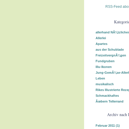
RSS-Feed abo
Kategori
allerhand NÃ¼tzliche
Allerlei
Apartes
aus der Schublade
FreizeitvergnÃ¼gen
Fundgruben
Illu-Ikonen
Jung-GemÃ¼se-Allerl
Leben
musikalisch
Rikes Illustrierte Reze
Schmackhaftes
Ãœbern Tellerrand
Archiv nach
Februar 2011
(1)