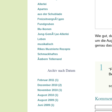
Allerlei
Apartes
aus der Schublade
FreizeitvergnÃ¼gen
Fundgruben
Illu-Ikonen
Jung-GemÃ¼se-Allerlei
Wie gut, d
Leben
um die Aug
musikalisch
genau das 
Rikes Illustrierte Rezepte
Schmackhaftes
Ãœbern Tellerrand
1
“F
Archiv nach Datum
Be
Februar 2011
(1)
Dezember 2010
(2)
sc
November 2010
(1)
August 2010
(1)
Kommenta
August 2009
(1)
Juni 2009
(1)