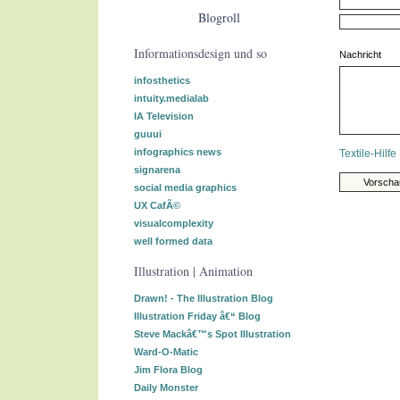
Blogroll
Informationsdesign und so
Nachricht
infosthetics
intuity.medialab
IA Television
guuui
infographics news
Textile-Hilfe
signarena
social media graphics
UX CafÃ©
visualcomplexity
well formed data
Illustration | Animation
Drawn! - The Illustration Blog
Illustration Friday â€“ Blog
Steve Mackâ€™s Spot Illustration
Ward-O-Matic
Jim Flora Blog
Daily Monster