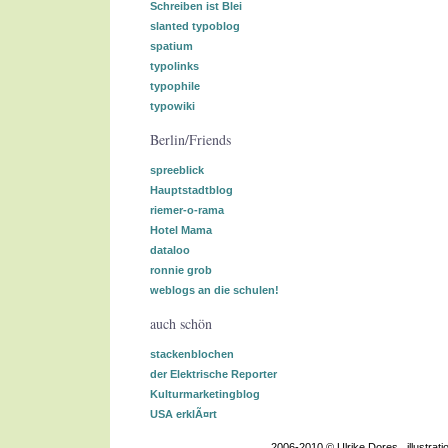
Schreiben ist Blei
slanted typoblog
spatium
typolinks
typophile
typowiki
Berlin/Friends
spreeblick
Hauptstadtblog
riemer-o-rama
Hotel Mama
dataloo
ronnie grob
weblogs an die schulen!
auch schön
stackenblochen
der Elektrische Reporter
Kulturmarketingblog
USA erklÃ¤rt
2006-2010 © Ulrike Dores . illustra