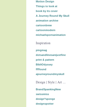
Motion Design
Things to look at
book by its cover
A Journey Round My Skull
animation archive
cartoonbrew
cartoonmodern
michaelspornanimation
Inspiration
pingmag
dotsandlinesarejustfine
print & pattern
BibliOdyssey
ffffound
ajourneyroundmyskull
Design | Style | Art ...
BrandSpankingNew
swissmiss
design*sponge
designspotter