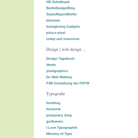
HD Schellnack
BerlinDesignBlog
StylesReportBerlin
bloesem
boingboing Gadgets
pica-n-pixel
today and tomorrow
Design | web-design ...
Design Tagebuch
Veerle
pixelgraphics
Dr. Web Weblog
FSR-Gestaltung der FHTW
Typografie
fontblog
fontwerk
praegnanz blog
guillemets
I Love Typographie
Ministry of Type