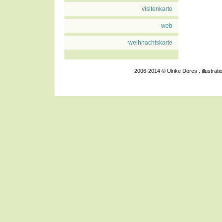
visitenkarte
web
weihnachtskarte
2006-2014 © Ulrike Dores . illustra