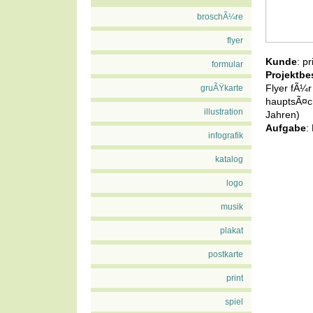
broschÃ¼re
flyer
Kunde
: pr
formular
Projektbe
Flyer fÃ¼r
gruÃŸkarte
hauptsÃ¤ch
illustration
Jahren)
Aufgabe
:
infografik
katalog
logo
musik
plakat
postkarte
print
spiel