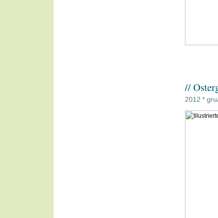
// Oste
2012
gru
*