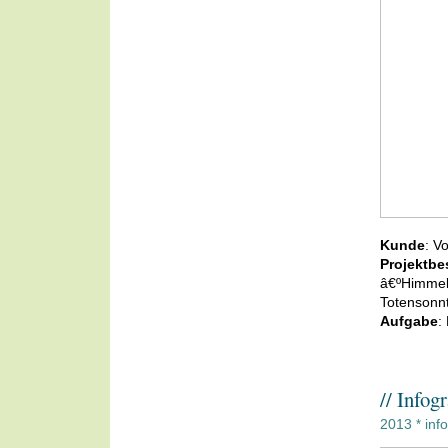
Kunde
: V
Projektbe
â€ºHimmel
Totensonn
Aufgabe
:
// Infog
2013
inf
*