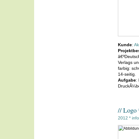
Kunde
:
Ak
Projektbe
â€ºDeutsch
Verlags un
farbig: sc
14-seitig.
Aufgabe
:
DruckÃ¼b
// Logo 
2012
inf
*