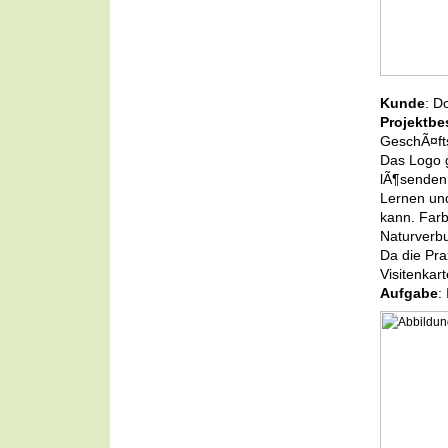
Kunde
: D
Projektbe
GeschÃ¤fts
Das Logo g
lÃ¶senden 
Lernen und
kann. Far
Naturverbu
Da die Pra
Visitenkar
Aufgabe
: