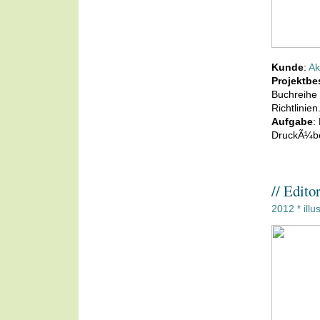
Kunde
:
Ak
Projektbe
Buchreihe
Richtlinie
Aufgabe
:
DruckÃ¼b
// Edito
2012
illu
*