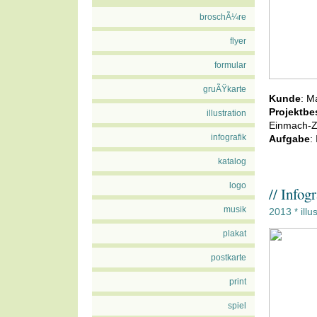
broschÃ¼re
flyer
formular
gruÃŸkarte
Kunde
: M
Projektbe
illustration
Einmach-Z
infografik
Aufgabe
:
katalog
logo
// Infog
musik
2013
illu
*
plakat
postkarte
print
spiel