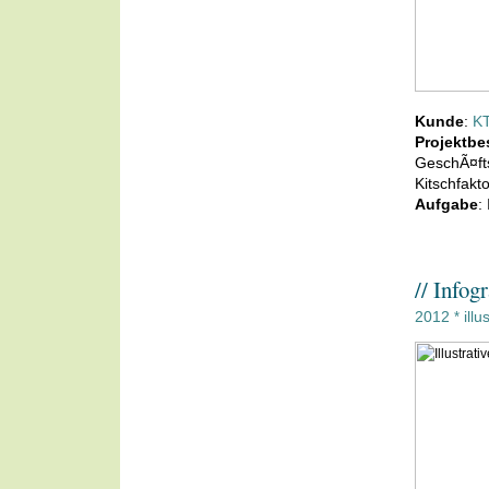
Kunde
:
KT
Projektbe
GeschÃ¤fts
Kitschfakto
Aufgabe
:
// Infog
2012
illu
*