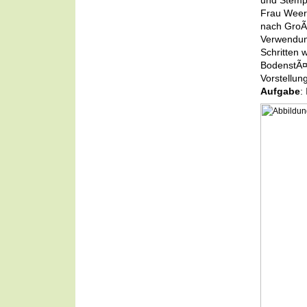
und Stemp
Frau Weer
nach GroÃ
Verwendung
Schritten 
BodenstÃ¤n
Vorstellun
Aufgabe
: