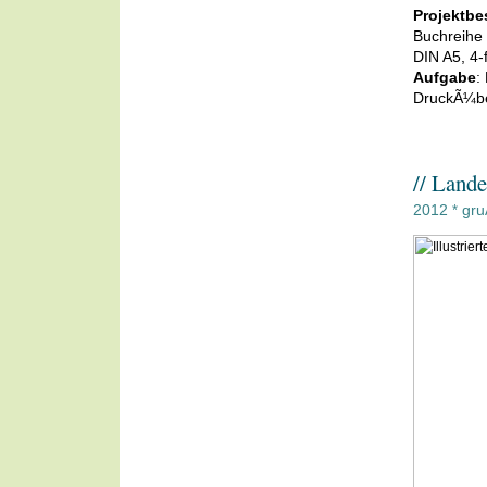
Projektbe
Buchreihe
DIN A5, 4-
Aufgabe
:
DruckÃ¼b
// Land
2012
gru
*