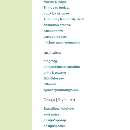
Motion Design
Things to look at
book by its cover
A Journey Round My Skull
animation archive
cartoonbrew
cartoonmodern
michaelspornanimation
Inspiration
pingmag
dotsandlinesarejustfine
print & pattern
BibliOdyssey
ffffound
ajourneyroundmyskull
Design | Style | Art ...
BrandSpankingNew
swissmiss
design*sponge
designspotter