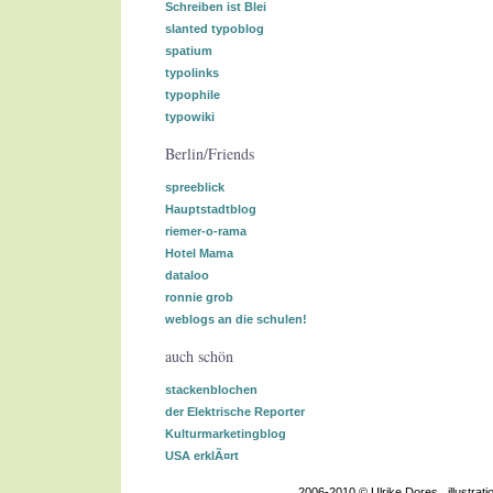
Schreiben ist Blei
slanted typoblog
spatium
typolinks
typophile
typowiki
Berlin/Friends
spreeblick
Hauptstadtblog
riemer-o-rama
Hotel Mama
dataloo
ronnie grob
weblogs an die schulen!
auch schön
stackenblochen
der Elektrische Reporter
Kulturmarketingblog
USA erklÃ¤rt
2006-2010 © Ulrike Dores . illustra