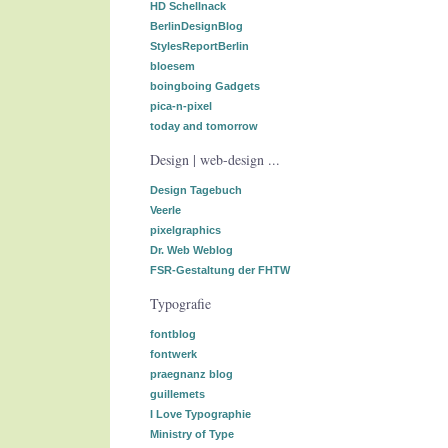
HD Schellnack
BerlinDesignBlog
StylesReportBerlin
bloesem
boingboing Gadgets
pica-n-pixel
today and tomorrow
Design | web-design ...
Design Tagebuch
Veerle
pixelgraphics
Dr. Web Weblog
FSR-Gestaltung der FHTW
Typografie
fontblog
fontwerk
praegnanz blog
guillemets
I Love Typographie
Ministry of Type