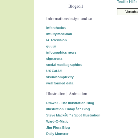
Textile-Hilfe
Blogroll
Informationsdesign und so
infosthetics
intuity.medialab
IA Television
guuui
infographics news
signarena
social media graphics
UX CafÃ©
visualcomplexity
well formed data
Illustration | Animation
Drawn! - The Illustration Blog
Illustration Friday â€“ Blog
Steve Mackâ€™s Spot Illustration
Ward-O-Matic
Jim Flora Blog
Daily Monster