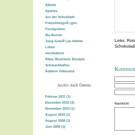
Allerlei
Apartes
aus der Schublade
FreizeitvergnÃ¼gen
Fundgruben
Illu-Ikonen
Links: Rot
Jung-GemÃ¼se-Allerlei
Schokolad
Leben
musikalisch
Rikes Illustrierte Rezepte
Schmackhaftes
Kommenta
Ãœbern Tellerrand
Archiv nach Datum
Februar 2011
(1)
Dezember 2010
(2)
Nachricht
November 2010
(1)
August 2010
(1)
August 2009
(1)
Juni 2009
(1)