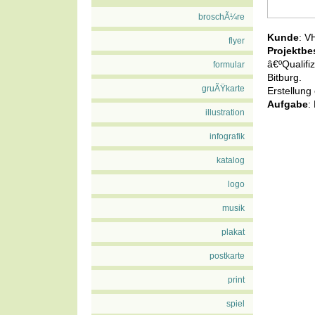
broschÃ¼re
Kunde
: 
flyer
Projektbe
â€ºQualif
formular
Bitburg.
gruÃŸkarte
Erstellun
Aufgabe
:
illustration
infografik
katalog
logo
musik
plakat
postkarte
print
spiel