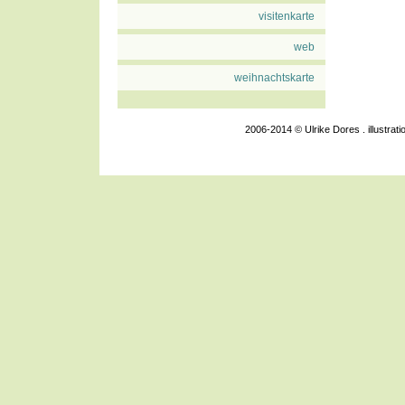
visitenkarte
web
weihnachtskarte
2006-2014 © Ulrike Dores . illustra