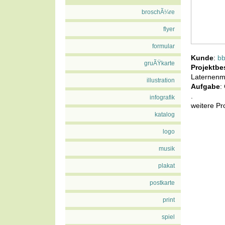
broschÃ¼re
flyer
formular
Kunde
:
bb
gruÃŸkarte
Projektbe
Laternenm
illustration
Aufgabe
:
.
infografik
weitere Pr
katalog
logo
musik
plakat
postkarte
print
spiel