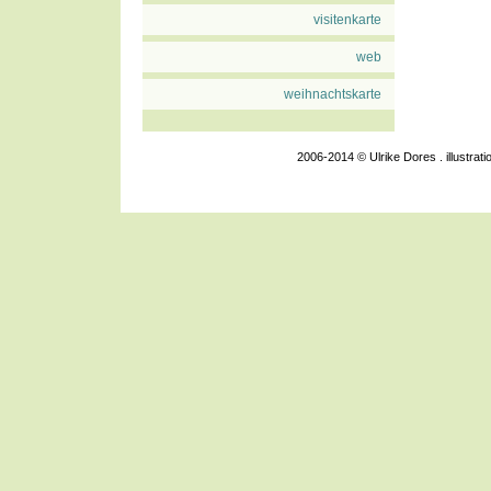
visitenkarte
web
weihnachtskarte
2006-2014 © Ulrike Dores . illustra