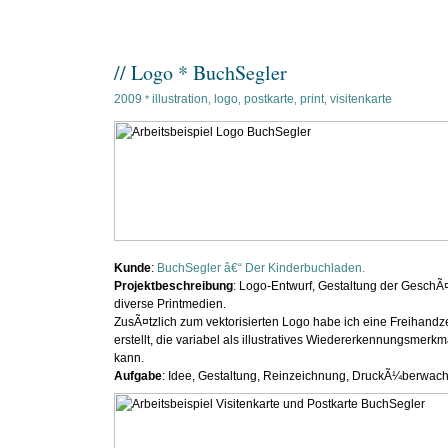
// Logo * BuchSegler
2009
illustration
logo
postkarte
print
visitenkarte
*
,
,
,
,
Kunde
:
BuchSegler â€“ Der Kinderbuchladen.
Projektbeschreibung
: Logo-Entwurf, Gestaltung der GeschÃ¤
diverse Printmedien.
ZusÃ¤tzlich zum vektorisierten Logo habe ich eine Freihand
erstellt, die variabel als illustratives Wiedererkennungsmerk
kann.
Aufgabe
: Idee, Gestaltung, Reinzeichnung, DruckÃ¼berwac