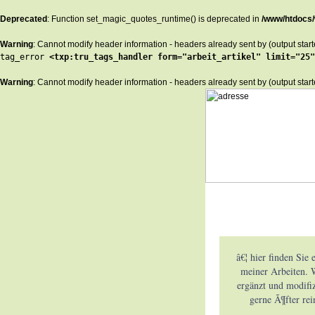
Deprecated
: Function set_magic_quotes_runtime() is deprecated in
/www/htdocs/
Warning
: Cannot modify header information - headers already sent by (output star
tag_error 
<txp:tru_tags_handler form="arbeit_artikel" limit="25"
Warning
: Cannot modify header information - headers already sent by (output star
â€¦ hier finden Sie
meiner Arbeiten. W
ergänzt und modifiz
gerne Ã¶fter rei