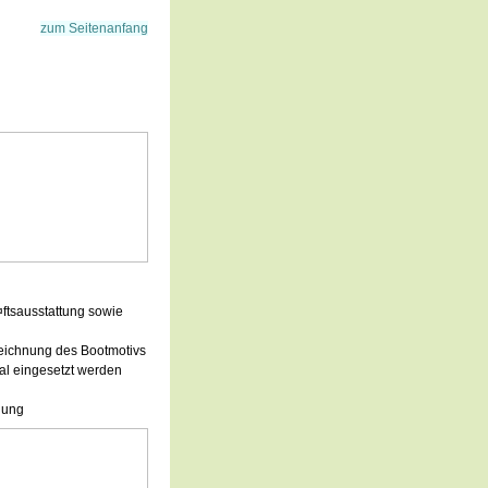
zum Seitenanfang
ftsausstattung sowie
zeichnung des Bootmotivs
mal eingesetzt werden
hung