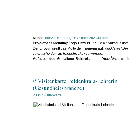
Kunde
:
kairÃ³s coaching Dr. Astrid SchÃ¼rmann
Projektbeschreibung
: Logo-Entwurf und GeschÃ¤ftsausstatt
Der Entwurf greift das Motto der Trainerin auf:
kairÃ³s â€“ De
zu entscheiden, zu handeln, aktiv zu werden.
Aufgabe
: Idee, Gestaltung, Reinzeichnung, DruckÃ¼berwac
// Visitenkarte Feldenkrais-Lehrerin
(Gesundheitsbranche)
2004
visitenkarte
*