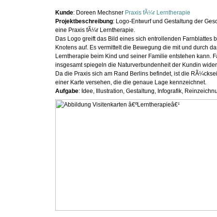
Kunde
: Doreen Mechsner
Praxis fÃ¼r Lerntherapie
Projektbeschreibung
: Logo-Entwurf und Gestaltung der Ges
eine Praxis fÃ¼r Lerntherapie.
Das Logo greift das Bild eines sich entrollenden Farnblattes 
Knotens auf. Es vermittelt die Bewegung die mit und durch d
Lerntherapie beim Kind und seiner Familie entstehen kann.
insgesamt spiegeln die Naturverbundenheit der Kundin wider
Da die Praxis sich am Rand Berlins befindet, ist die RÃ¼ckseit
einer Karte versehen, die die genaue Lage kennzeichnet.
Aufgabe
: Idee, Illustration, Gestaltung, Infografik, Reinzeich