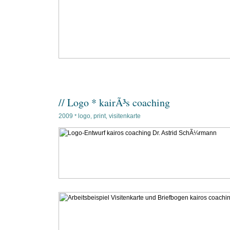
// Logo * kairÃ³s coaching
2009
logo
print
visitenkarte
*
,
,