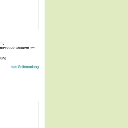
ung.
r passende Moment um
hung
zum Seitenanfang