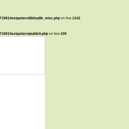
1981/textpattern/lib/txplib_misc.php
on line
1242
1981/textpattern/publish.php
on line
439