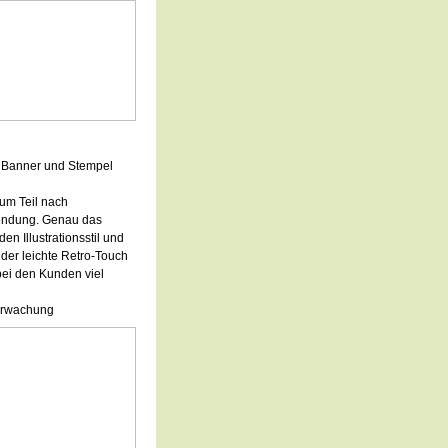
, Banner und Stempel
um Teil nach
endung. Genau das
en Illustrationsstil und
der leichte Retro-Touch
 bei den Kunden viel
berwachung