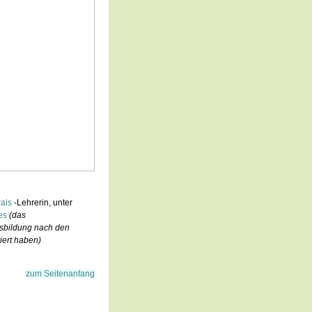
ais
-Lehrerin, unter
es
(das
usbildung nach den
iert haben)
zum Seitenanfang