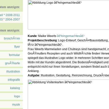
atum anzeigen:
ell
*
2008-2011
03
*
2004-2007
men anzeigen:
Kunde
: Maike Weerts
â€ºeingemachtesâ€¹
broschÃ¼re
Projektbeschreibung
: Logo-Entwurf, GeschÃ¤ftsausstattung
fÃ¼r â€ºeingemachtesâ€¹.
flyer
Frau Weerts Marmeladen und Chutneys sind handgemacht, z
GroÃŸmutters Rezepten und auch WildfrÃ¼chte finden Verw
formular
spiegelt das illustrative Logo wider. In mehreren Schritten wurd
Motiv mit der Kundin abgestimmt. Die BodenstÃ¤ndigkeit und 
gruÃŸkarte
entspricht nicht nur ihren Vorstellungen, sondern findet auch
Anklang.
illustration
Aufgabe
: Illustration, Gestaltung, Reinzeichnung, DruckÃ¼
infografik
katalog
logo
musik