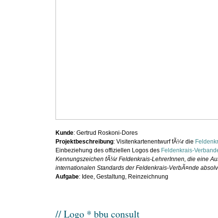
Kunde
: Gertrud Roskoni-Dores
Projektbeschreibung
: Visitenkartenentwurf fÃ¼r die
Feldenkr
Einbeziehung des offiziellen Logos des
Feldenkrais-Verband
Kennungszeichen fÃ¼r Feldenkrais-LehrerInnen, die eine A
internationalen Standards der Feldenkrais-VerbÃ¤nde absolv
Aufgabe
: Idee, Gestaltung, Reinzeichnung
// Logo * bbu consult