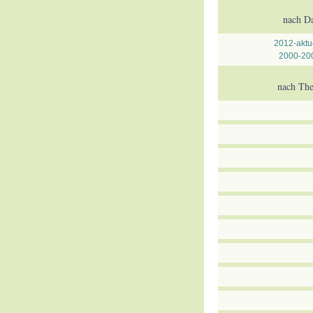
nach D
2012-aktu
2000-20
nach The