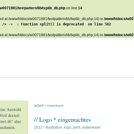
w0071981/textpattern/lib/txplib_db.php
on line
14
ted at /www/htdocs/w0071981/textpattern/lib/txplib_db.php:14) in
/www/htdocs/w007
 />
 -> 
 : Function split() is deprecated  on line 582
ted at /www/htdocs/w0071981/textpattern/lib/txplib_db.php:14) in
/www/htdocs/w007
arbeit
» visitenkarte
 eine Auswahl
ird derzeit
// Logo * eingemachtes
iert â€“ also
nschauen.
2012
illustration
logo
print
visitenkarte
*
,
,
,