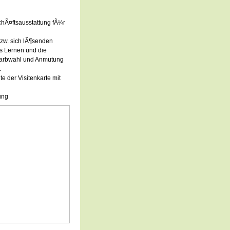
chÃ¤ftsausstattung fÃ¼r
bzw. sich lÃ¶senden
as Lernen und die
 Farbwahl und Anmutung
.
e der Visitenkarte mit
nung